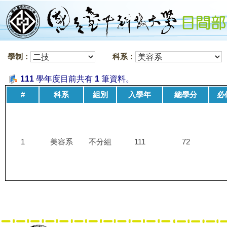
學制：
科系：
111
學年度目前共有
1
筆資料。
#
科系
組別
入學年
總學分
必
1
美容系
不分組
111
72