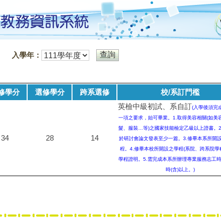
入學年：
修學分
選修學分
跨系選修
校/系訂門檻
英檢中級初試、系自訂
(入學後須完
一項之要求，始可畢業。1.取得美容相關(如美
髮、服裝…等)之國家技能檢定乙級以上證書。2
34
28
14
於研討會論文發表至少一篇。3.修畢本系所開
程。4.修畢本校所開設之學程(系院、跨系院學
學程證明。5.需完成本系所辦理專業服務志工時
時(含)以上。)