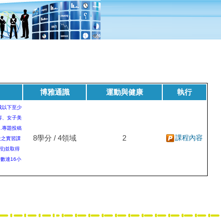
博雅通識
運動與健康
執行
成以下至少
容、女子美
.專題投稿
8學分 / 4領域
2
課程內容
設之實習課
程)並取得
數達16小