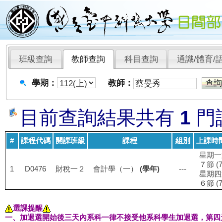
班級查詢
教師查詢
科目查詢
通識/體育/
學期：
教師：
目前查詢結果共有
1
門
#
課程代碼
開課班級
課程
組別
上課時
星期一
７節 (79
1
D0476
財稅一２
會計學（一）
(學年)
---
星期四
６節 (7
選課提醒
一、加退選開始後三天內系科一律不接受他系科學生加退選，第四