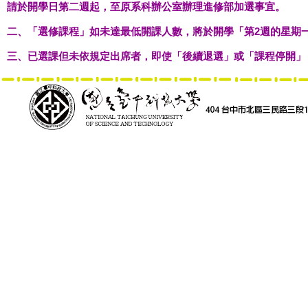
請於開學日第二週起，至原系科辦公室辦理進修部加選事宜。
二、「選修課程」如未達最低開課人數，將於開學「第2週的星期
三、已選課但未依規定出席者，即使「後續退選」或「課程停開」