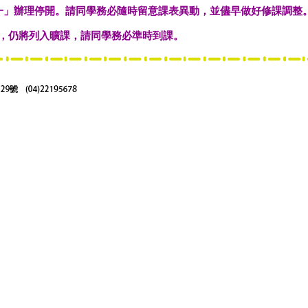
一」辦理停開。請同學務必隨時留意課表異動，並儘早做好修課調整
，仍將列入曠課，請同學務必準時到課。