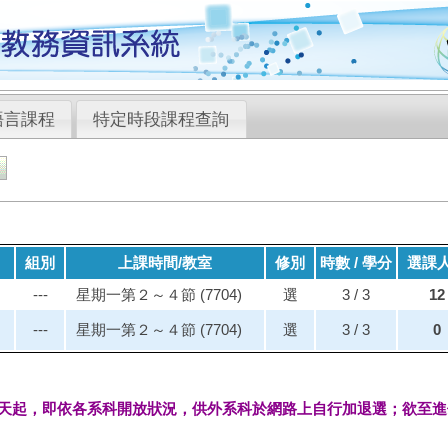
語言課程
特定時段課程查詢
組別
上課時間/教室
修別
時數 / 學分
選課
---
星期一第２～４節 (7704)
選
3 / 3
12
---
星期一第２～４節 (7704)
選
3 / 3
0
天起，即依各系科開放狀況，供外系科於網路上自行加退選；欲至進