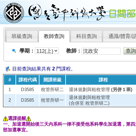
班級查詢
教師查詢
科目查詢
通識/體育/
學期：
教師：
目前查詢結果共有
2
門課程。
#
課程代碼
開課班級
課程
1
D3585
稅管所研二
退休規劃與租稅管理
(另併１班)
退休規劃與租稅管理
2
D3585
稅管所研一
(合併至 稅管所研二)
選課提醒
一、加退選開始後三天內系科一律不接受他系科學生加退選，第四
部加選事宜。