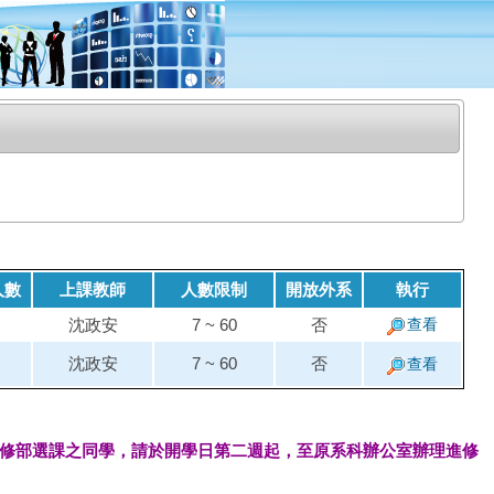
人數
上課教師
人數限制
開放外系
執行
沈政安
7 ~ 60
否
查看
沈政安
7 ~ 60
否
查看
修部選課之同學，請於開學日第二週起，至原系科辦公室辦理進修