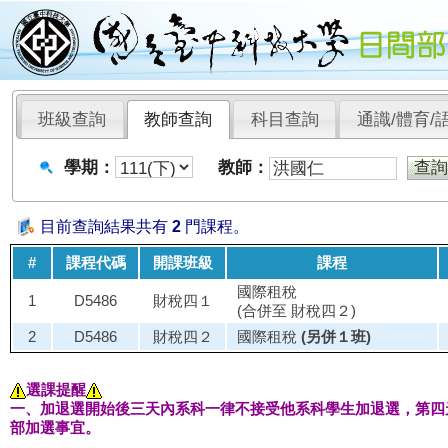
班級查詢
教師查詢
科目查詢
通識/體育/
學期：
教師：
目前查詢結果共有
2
門課程。
#
課程代碼
開課班級
課程
國際租稅
1
D5486
財稅四１
(合併至 財稅四２)
2
D5486
財稅四２
國際租稅
(另併１班)
選課提醒
一、加退選開始後三天內系科一律不接受他系科學生加退選，第四
部加選事宜。