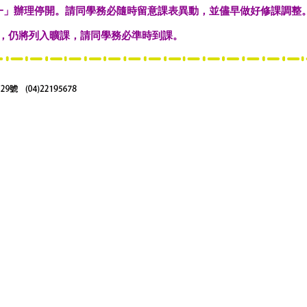
一」辦理停開。請同學務必隨時留意課表異動，並儘早做好修課調整
，仍將列入曠課，請同學務必準時到課。