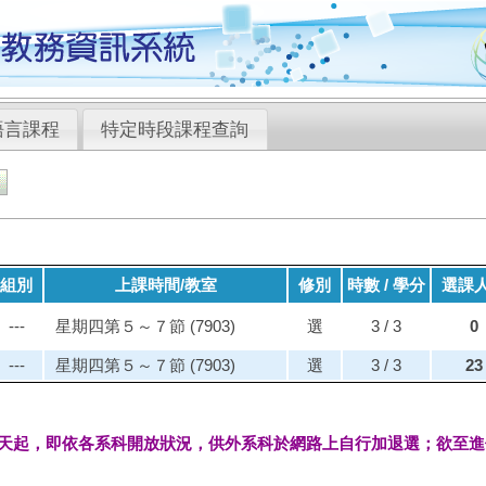
語言課程
特定時段課程查詢
組別
上課時間/教室
修別
時數 / 學分
選課
---
星期四第５～７節 (7903)
選
3 / 3
0
---
星期四第５～７節 (7903)
選
3 / 3
23
天起，即依各系科開放狀況，供外系科於網路上自行加退選；欲至進