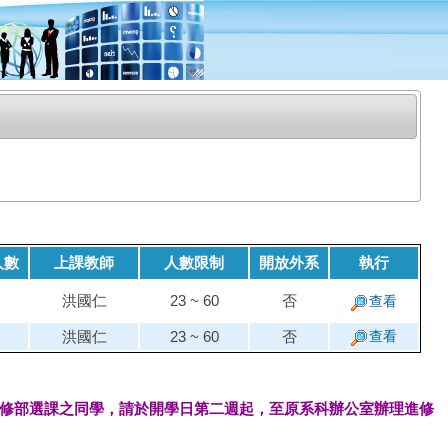
人數
上課教師
人數限制
開放外系
執行
洪國仁
23 ~ 60
否
查看
洪國仁
23 ~ 60
否
查看
修部選課之同學，請於開學日第二週起，至原系科辦公室辦理進修