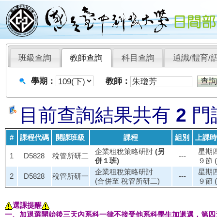
班級查詢
教師查詢
科目查詢
通識/體育/
學期：
教師：
目前查詢結果共有
2
門
#
課程代碼
開課班級
課程
組別
上課時
企業租稅策略研討
(另
星期
1
D5828
稅管所研二
---
併１班)
９節 (
企業租稅策略研討
星期
2
D5828
稅管所研一
---
(合併至 稅管所研二)
９節 (
選課提醒
一、加退選開始後三天內系科一律不接受他系科學生加退選，第四