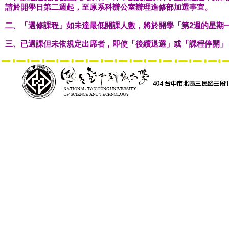
請於開學日第二週起，至原系科辦公室辦理進修部加選事宜。
二、「選修課程」如未達最低開課人數，將於開學「第2週的星期
三、已選課但未依規定出席者，即使「後續退選」或「課程停開」