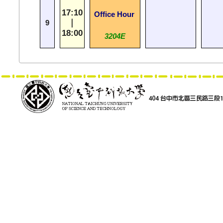
17:10
Office Hour
｜
9
18:00
3204E