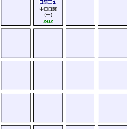
日語三１
中日口譯
（一）
3413